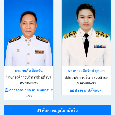
ประกาศ
คำ
สั่ง
ติดต่อ
อบต.
หนังสือ
นายคมสัน สีตะวัน
นางสาววลัยรักษ์ บุญภา
ราชการ
นายกองค์การบริหารส่วนตำบล
ปลัดองค์การบริหารส่วนตำบล
หนองมะแซว
หนองมะแซว
คลัง
สารจากนายก อบต.หนองมะ
สารจากปลัดอบต.
ภาพ
แซว
กิจกรรม
ค้นหาข้อมูลในหน้าเว็บ
เว็บ