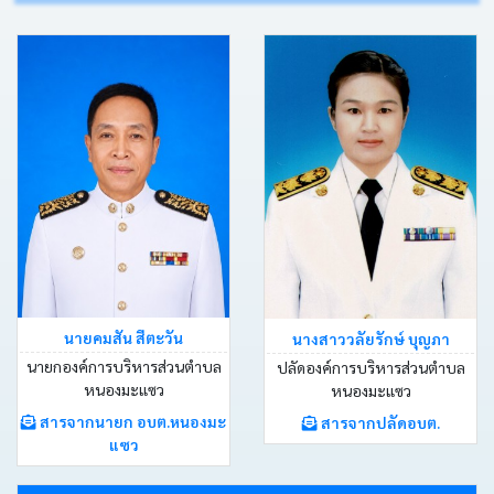
ประกาศ
คำ
สั่ง
ติดต่อ
อบต.
หนังสือ
ราชการ
นายคมสัน สีตะวัน
นางสาววลัยรักษ์ บุญภา
นายกองค์การบริหารส่วนตำบล
ปลัดองค์การบริหารส่วนตำบล
คลัง
หนองมะแซว
หนองมะแซว
ภาพ
กิจกรรม
สารจากนายก อบต.หนองมะ
สารจากปลัดอบต.
แซว
เว็บ