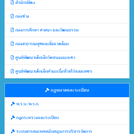
สำนักปลัดa
กองช่าง
กองการศึกษา ศาสนา และวัฒนธรรม
กองสาธารณสุขและสิ่งแวดล้อม
ศูนย์พัฒนาเด็กเล็กวัดหนองมะแซว
ศูนย์พัฒนาเด็กเล็กคำมะเบื่อห้วยไร่แสงเพชร
กฎหมายและระเบียบ
พ.ร.บ./พ.ร.ก.
กฎกระทรวงและระเบียบ
ระบบสารสนเทศสนับสนุนการบริหารจัดการ