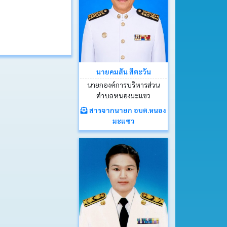
นายคมสัน สีตะวัน
นายกองค์การบริหารส่วน
ตำบลหนองมะแซว
สารจากนายก อบต.หนอง
มะแซว