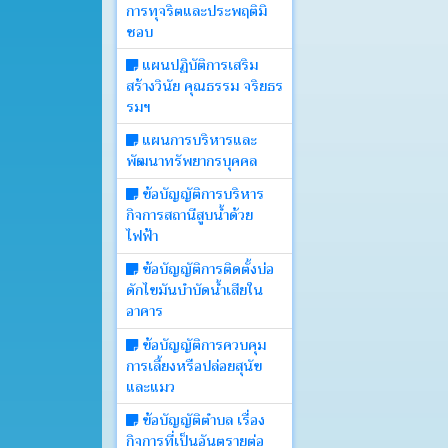
การทุจริตและประพฤติมิ
บอร์ด
ชอบ
แผนปฏิบัติการเสริม
Login
สร้างวินัย คุณธรรม จริยธร
รมฯ
แผนการบริหารและ
พัฒนาทรัพยากรบุคคล
ข้อบัญญัติการบริหาร
กิจการสถานีสูบน้ำด้วย
ไฟฟ้า
ข้อบัญญัติการติดตั้งบ่อ
ดักไขมันบำบัดน้ำเสียใน
อาคาร
ข้อบัญญัติการควบคุม
การเลี้ยงหรือปล่อยสุนัข
และแมว
ข้อบัญญัติตำบล เรื่อง
กิจการที่เป็นอันตรายต่อ