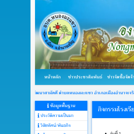
หน้า
หลัก
หน้าหลัก
ข่าวประชาสัมพันธ์
ข่าวจัดซื้อจัดจ้
ข่าว
ประชาสัมพันธ์
ที่ 12 บ้านพัฒนาสามัคคี ตำบลหนองมะแซว อำเภอเมืองอำนาจเจริญ จังหวั
ข้อมูลพื้นฐาน
ข่าว
กิจกรรมโรงเรียน
จัด
ประวัติความเป็นมา
ซื้อ
จัด
วิสัยทัศน์/พันธกิจ
จ้าง
รุ่นที่ 1