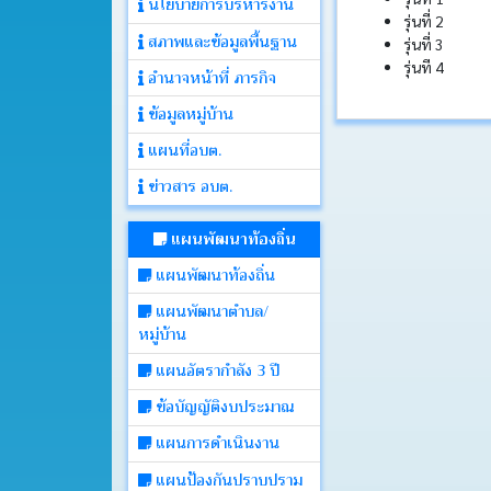
นโยบายการบริหารงาน
รุ่นที่ 2
สภาพและข้อมูลพื้นฐาน
รุ่นที่ 3
ประกาศ
รุ่นที 4
อำนาจหน้าที่ ภารกิจ
ข้อมูลหมู่บ้าน
คำ
สั่ง
แผนที่อบต.
ข่าวสาร อบต.
ติดต่อ
อบต.
แผนพัฒนาท้องถิ่น
แผนพัฒนาท้องถิ่น
หนังสือ
แผนพัฒนาตำบล/
ราชการ
หมู่บ้าน
แผนอัตรากำลัง 3 ปี
คลัง
ภาพ
ข้อบัญญัติงบประมาณ
กิจกรรม
แผนการดำเนินงาน
แผนป้องกันปราบปราม
เว็บ