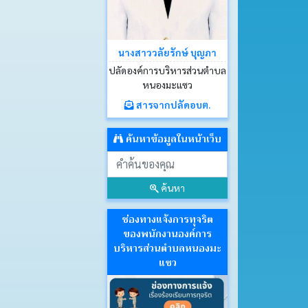
นางสาววลัยรักษ์ บุญภา
ปลัดองค์การบริหารส่วนตำบล
หนองมะแซว
สารจากปลัดอบต.
ค้นหาข้อมูลในหน้าเว็บ
ค้นหา
ช่องทางแจ้งการทุจริต
ของพนักงานองค์การ
บริหารส่วนตำบลหนองมะ
แซว