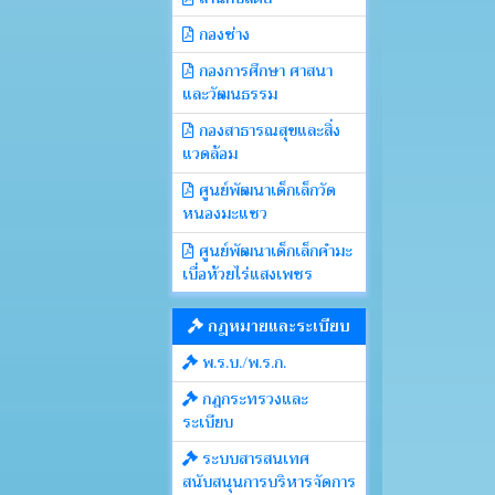
กองช่าง
กองการศึกษา ศาสนา
และวัฒนธรรม
กองสาธารณสุขและสิ่ง
แวดล้อม
ศูนย์พัฒนาเด็กเล็กวัด
หนองมะแซว
ศูนย์พัฒนาเด็กเล็กคำมะ
เบื่อห้วยไร่แสงเพชร
กฎหมายและระเบียบ
พ.ร.บ./พ.ร.ก.
กฎกระทรวงและ
ระเบียบ
ระบบสารสนเทศ
สนับสนุนการบริหารจัดการ