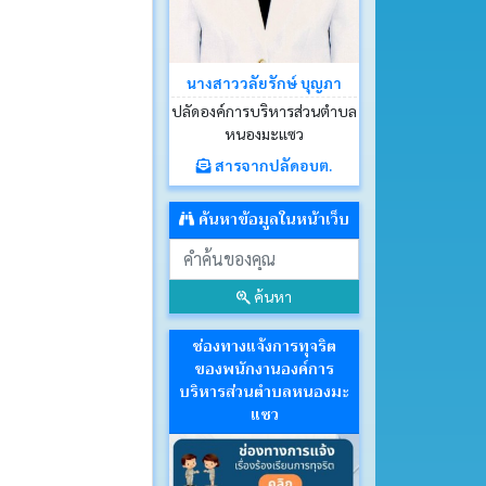
นางสาววลัยรักษ์ บุญภา
ปลัดองค์การบริหารส่วนตำบล
หนองมะแซว
สารจากปลัดอบต.
ค้นหาข้อมูลในหน้าเว็บ
ค้นหา
ช่องทางแจ้งการทุจริต
ของพนักงานองค์การ
บริหารส่วนตำบลหนองมะ
แซว