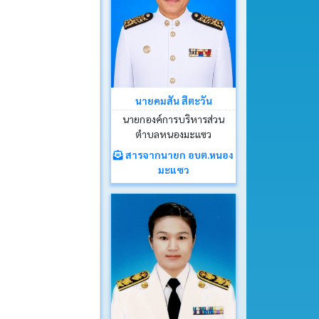
นายคมสัน สีตะวัน
นายกองค์การบริหารส่วน
ตำบลหนองมะแซว
สารจากนายก อบต.หนอง
มะแซว