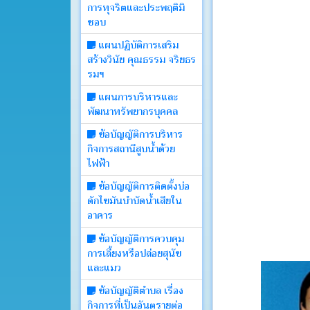
การทุจริตและประพฤติมิ
บอร์ด
ชอบ
แผนปฏิบัติการเสริม
Login
สร้างวินัย คุณธรรม จริยธร
รมฯ
แผนการบริหารและ
พัฒนาทรัพยากรบุคคล
ข้อบัญญัติการบริหาร
กิจการสถานีสูบน้ำด้วย
ไฟฟ้า
ข้อบัญญัติการติดตั้งบ่อ
ดักไขมันบำบัดน้ำเสียใน
อาคาร
ข้อบัญญัติการควบคุม
การเลี้ยงหรือปล่อยสุนัข
และแมว
ข้อบัญญัติตำบล เรื่อง
กิจการที่เป็นอันตรายต่อ