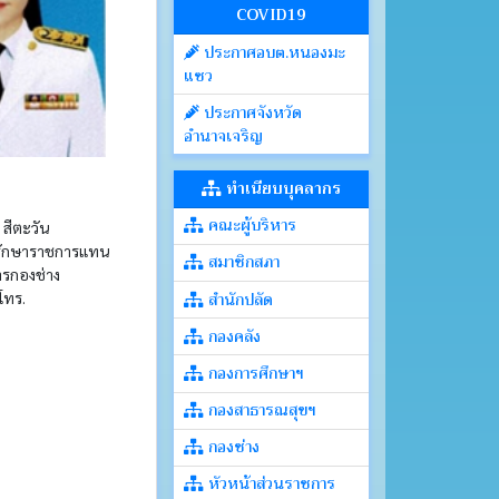
COVID19
ประกาศอบต.หนองมะ
แซว
ประกาศจังหวัด
อำนาจเจริญ
ทำเนียบบุคลากร
คณะผู้บริหาร
 สีตะวัน
 รักษาราชการแทน
สมาชิกสภา
ารกองช่าง
สำนักปลัด
โทร.
กองคลัง
กองการศึกษาฯ
กองสาธารณสุขฯ
กองช่าง
หัวหน้าส่วนราชการ