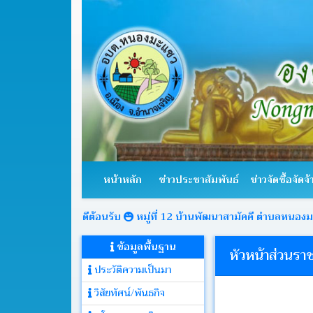
หน้า
หลัก
หน้าหลัก
ข่าวประชาสัมพันธ์
ข่าวจัดซื้อจัดจ้
ข่าว
ประชาสัมพันธ์
ยินดีต้อนรับ
หมู่ที่ 12 บ้านพัฒนาสามัคคี ตำบลหนองมะแซว อำเภอเ
ข้อมูลพื้นฐาน
ข่าว
หัวหน้าส่วนรา
จัด
ประวัติความเป็นมา
ซื้อ
จัด
วิสัยทัศน์/พันธกิจ
จ้าง