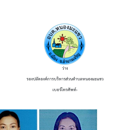
ว่าง
รองปลัดองค์การบริหารส่วนตำบลหนองมะแซว
เบอร์โทรศัพท์-