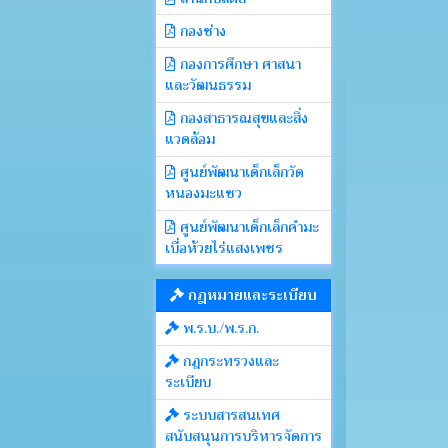
กองช่าง
กองการศึกษา ศาสนา
และวัฒนธรรม
กองสาธารณสุขและสิ่ง
แวดล้อม
ศูนย์พัฒนาเด็กเล็กวัด
หนองมะแซว
ศูนย์พัฒนาเด็กเล็กคำมะ
เบื่อห้วยไร่แสงเพชร
กฎหมายและระเบียบ
พ.ร.บ./พ.ร.ก.
กฎกระทรวงและ
ระเบียบ
ระบบสารสนเทศ
สนับสนุนการบริหารจัดการ