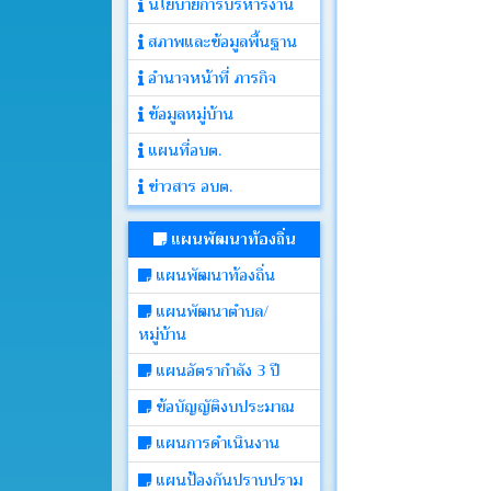
นโยบายการบริหารงาน
สภาพและข้อมูลพื้นฐาน
ประกาศ
อำนาจหน้าที่ ภารกิจ
ข้อมูลหมู่บ้าน
คำ
สั่ง
แผนที่อบต.
ข่าวสาร อบต.
ติดต่อ
อบต.
แผนพัฒนาท้องถิ่น
แผนพัฒนาท้องถิ่น
หนังสือ
แผนพัฒนาตำบล/
ราชการ
หมู่บ้าน
แผนอัตรากำลัง 3 ปี
คลัง
ภาพ
ข้อบัญญัติงบประมาณ
กิจกรรม
แผนการดำเนินงาน
แผนป้องกันปราบปราม
เว็บ