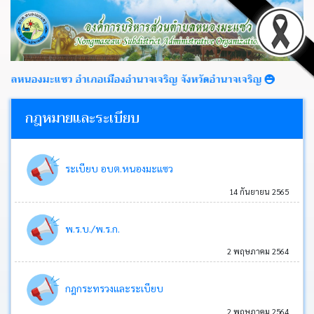
นองมะแซว อำเภอเมืองอำนาจเจริญ จังหวัดอำนาจเจริญ
กฎหมายและระเบียบ
หน้า
หลัก
ระเบียบ อบต.หนองมะแซว
ข่าว
14 กันยายน 2565
ประชาสัมพันธ์
พ.ร.บ./พ.ร.ก.
ข่าว
2 พฤษภาคม 2564
จัด
ซื้อ
กฎกระทรวงและระเบียบ
จัด
จ้าง
2 พฤษภาคม 2564