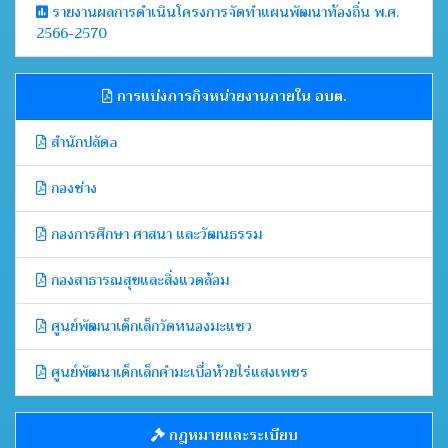
รายงานผลการดำเนินโครงการจัดทำแผนพัฒนาท้องถิ่น พ.ศ.
2566-2570
การแบ่งภารกิจหน่วยงานภายใน อบต.
สำนักปลัดa
กองช่าง
กองการศึกษา ศาสนา และวัฒนธรรม
กองสาธารณสุขและสิ่งแวดล้อม
ศูนย์พัฒนาเด็กเล็กวัดหนองมะแซว
ศูนย์พัฒนาเด็กเล็กคำมะเบื่อห้วยไร่แสงเพชร
กฎหมายและระเบียบ