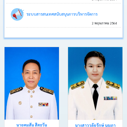
ประกาศ
ระบบสารสนเทศสนับสนุนการบริหารจัดการ
2 พฤษภาคม 2564
คำ
สั่ง
ติดต่อ
อบต.
หนังสือ
ราชการ
คลัง
ภาพ
กิจกรรม
เว็บ
นายคมสัน สีตะวัน
นางสาววลัยรักษ์ บุญภา