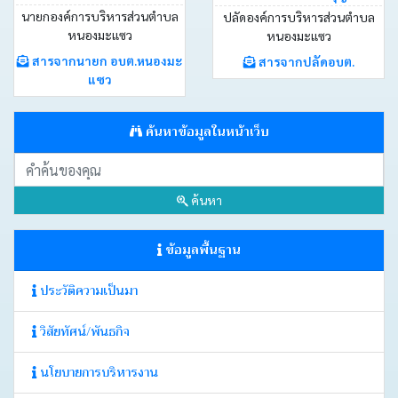
บอร์ด
นายกองค์การบริหารส่วนตำบล
ปลัดองค์การบริหารส่วนตำบล
หนองมะแซว
หนองมะแซว
สารจากนายก อบต.หนองมะ
สารจากปลัดอบต.
Login
แซว
ค้นหาข้อมูลในหน้าเว็บ
ค้นหา
ข้อมูลพื้นฐาน
ประวัติความเป็นมา
วิสัยทัศน์/พันธกิจ
นโยบายการบริหารงาน