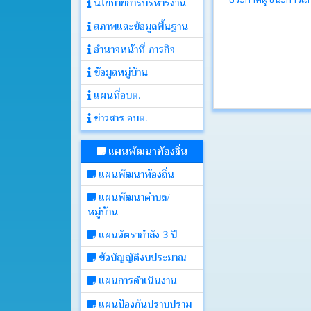
นโยบายการบริหารงาน
สภาพและข้อมูลพื้นฐาน
ประกาศ
อำนาจหน้าที่ ภารกิจ
ข้อมูลหมู่บ้าน
คำ
สั่ง
แผนที่อบต.
ข่าวสาร อบต.
ติดต่อ
อบต.
แผนพัฒนาท้องถิ่น
แผนพัฒนาท้องถิ่น
หนังสือ
แผนพัฒนาตำบล/
ราชการ
หมู่บ้าน
แผนอัตรากำลัง 3 ปี
คลัง
ภาพ
ข้อบัญญัติงบประมาณ
กิจกรรม
แผนการดำเนินงาน
แผนป้องกันปราบปราม
เว็บ