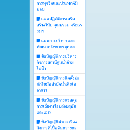
การทุจริตและประพฤติมิ
บอร์ด
ชอบ
แผนปฏิบัติการเสริม
Login
สร้างวินัย คุณธรรม จริยธร
รมฯ
แผนการบริหารและ
พัฒนาทรัพยากรบุคคล
ข้อบัญญัติการบริหาร
กิจการสถานีสูบน้ำด้วย
ไฟฟ้า
ข้อบัญญัติการติดตั้งบ่อ
ดักไขมันบำบัดน้ำเสียใน
อาคาร
ข้อบัญญัติการควบคุม
การเลี้ยงหรือปล่อยสุนัข
และแมว
ข้อบัญญัติตำบล เรื่อง
กิจการที่เป็นอันตรายต่อ