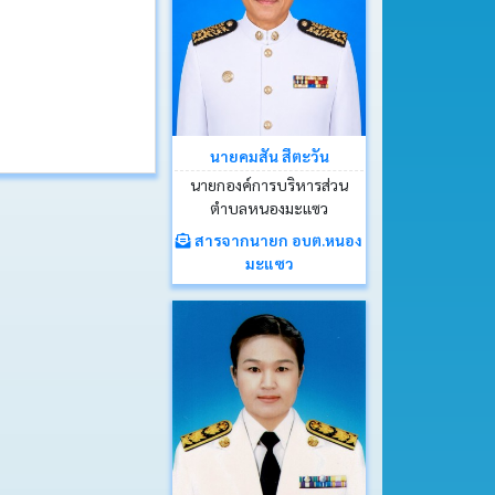
นายคมสัน สีตะวัน
นายกองค์การบริหารส่วน
ตำบลหนองมะแซว
สารจากนายก อบต.หนอง
มะแซว