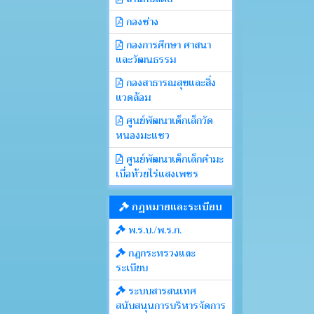
กองช่าง
กองการศึกษา ศาสนา
และวัฒนธรรม
กองสาธารณสุขและสิ่ง
แวดล้อม
ศูนย์พัฒนาเด็กเล็กวัด
หนองมะแซว
ศูนย์พัฒนาเด็กเล็กคำมะ
เบื่อห้วยไร่แสงเพชร
กฎหมายและระเบียบ
พ.ร.บ./พ.ร.ก.
กฎกระทรวงและ
ระเบียบ
ระบบสารสนเทศ
สนับสนุนการบริหารจัดการ