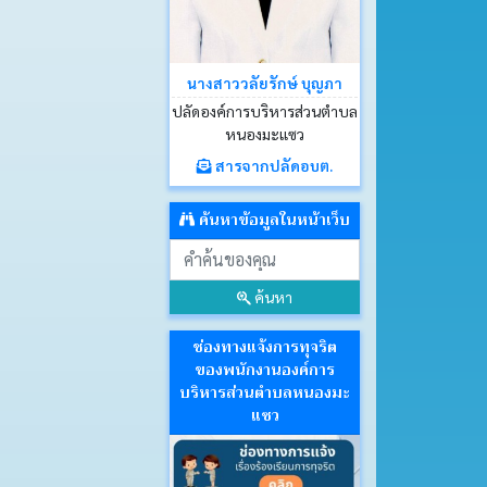
นางสาววลัยรักษ์ บุญภา
ปลัดองค์การบริหารส่วนตำบล
หนองมะแซว
สารจากปลัดอบต.
ค้นหาข้อมูลในหน้าเว็บ
ค้นหา
ช่องทางแจ้งการทุจริต
ของพนักงานองค์การ
บริหารส่วนตำบลหนองมะ
แซว