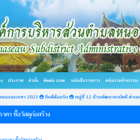
าง
ประกาศ
คำสั่ง
ติดต่อ อบต.
หนังสือราชการ
คลังภาพกิจกรรม
ะแซว 2021
ยินดีต้อนรับ
หมู่ที่ 12 บ้านพัฒนาสามัคคี ตำบลหนองมะ
คา ซื้อวัสดุก่อสร้าง
ราคา ซื้อวัสดุก่อสร้าง