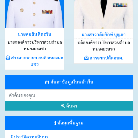
นายคมสัน สีตะวัน
นางสาววลัยรักษ์ บุญภา
นายกองค์การบริหารส่วนตำบล
ปลัดองค์การบริหารส่วนตำบล
หนองมะแซว
หนองมะแซว
สารจากนายก อบต.หนองมะ
สารจากปลัดอบต.
แซว
ค้นหาข้อมูลในหน้าเว็บ
ค้นหา
ข้อมูลพื้นฐาน
ประวัติความเป็นมา