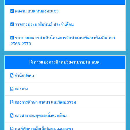
ผลงาน อบต.หนองมะแซว
วารสารประชาสัมพันธ์ ประจำเดือน
รายงานผลการดำเนินโครงการจัดทำแผนพัฒนาท้องถิ่น พ.ศ.
2566-2570
การแบ่งภารกิจหน่วยงานภายใน อบต.
สำนักปลัดa
กองช่าง
กองการศึกษา ศาสนา และวัฒนธรรม
กองสาธารณสุขและสิ่งแวดล้อม
ศูนย์พัฒนาเด็กเล็กวัดหนองมะแซว