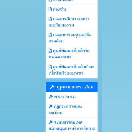
กองช่าง
กองการศึกษา ศาสนา
และวัฒนธรรม
กองสาธารณสุขและสิ่ง
แวดล้อม
ศูนย์พัฒนาเด็กเล็กวัด
หนองมะแซว
ศูนย์พัฒนาเด็กเล็กคำมะ
เบื่อห้วยไร่แสงเพชร
กฎหมายและระเบียบ
พ.ร.บ./พ.ร.ก.
กฎกระทรวงและ
ระเบียบ
ระบบสารสนเทศ
สนับสนุนการบริหารจัดการ