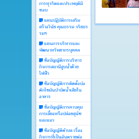
การทุจริตและประพฤติมิ
บอร์ด
ชอบ
แผนปฏิบัติการเสริม
Login
สร้างวินัย คุณธรรม จริยธร
รมฯ
แผนการบริหารและ
พัฒนาทรัพยากรบุคคล
ข้อบัญญัติการบริหาร
กิจการสถานีสูบน้ำด้วย
ไฟฟ้า
ข้อบัญญัติการติดตั้งบ่อ
ดักไขมันบำบัดน้ำเสียใน
อาคาร
ข้อบัญญัติการควบคุม
การเลี้ยงหรือปล่อยสุนัข
และแมว
ข้อบัญญัติตำบล เรื่อง
กิจการที่เป็นอันตรายต่อ