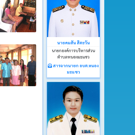
นายคมสัน สีตะวัน
นายกองค์การบริหารส่วน
ตำบลหนองมะแซว
สารจากนายก อบต.หนอง
มะแซว