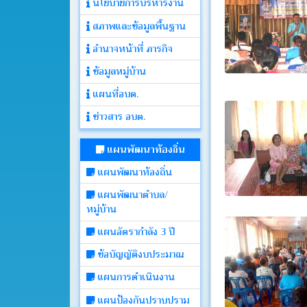
นโยบายการบริหารงาน
สภาพและข้อมูลพื้นฐาน
ประกาศ
อำนาจหน้าที่ ภารกิจ
ข้อมูลหมู่บ้าน
คำ
สั่ง
แผนที่อบต.
ข่าวสาร อบต.
ติดต่อ
อบต.
แผนพัฒนาท้องถิ่น
แผนพัฒนาท้องถิ่น
หนังสือ
แผนพัฒนาตำบล/
ราชการ
หมู่บ้าน
แผนอัตรากำลัง 3 ปี
คลัง
ภาพ
ข้อบัญญัติงบประมาณ
กิจกรรม
แผนการดำเนินงาน
แผนป้องกันปราบปราม
เว็บ