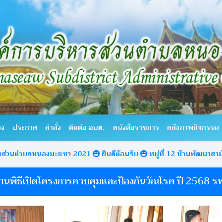
าง
ประกาศ
คำสั่ง
ติดต่อ อบต.
หนังสือราชการ
คลังภาพกิจกรรม
นองมะแซว 2021
ยินดีต้อนรับ
หมู่ที่ 12 บ้านพัฒนาสามัคคี ตำบลห
นพิธีเปิดโครงการควบคุมและป้องกันวัณโรค ปี 2568 รพ