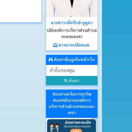
นางสาววลัยรักษ์ บุญภา
ปลัดองค์การบริหารส่วนตำบล
หนองมะแซว
สารจากปลัดอบต.
ค้นหาข้อมูลในหน้าเว็บ
ค้นหา
ช่องทางแจ้งการทุจริต
ของพนักงานองค์การ
บริหารส่วนตำบลหนองมะ
แซว